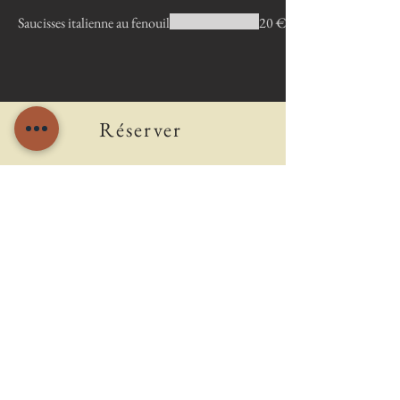
Saucisses italienne au fenouil
20 €
Réserver
S'inscrire
© 2022 by Alba Ristorante.